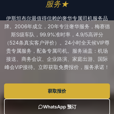
服务★
伊斯坦布尔最值得信赖的奢华专属司机服务品
牌。2006年成立，20年专注奢华服务，梅赛德
斯S级车队，99.9%准时率，4.9/5高评分
（524条真实客户评价）。24小时全天候VIP尊
贵专属服务，配备专属司机。服务涵盖：机场
接送、商务会议、企业路演、家庭出游、国际
峰会VIP接待。立即获取免费报价，服务承诺！
获取报价
WhatsApp 预订